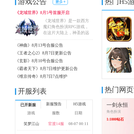
游戏公告
热门H5
《龙域世界》8月5号首服开启
《龙域世界》是一款西方
魔幻角色扮演RPG游戏，
在这片大陆上，神圣的远
古巨......
详细>>
《神曲》8月13号合服公告
《王者之心2》8月7日更新公告
《玄影》8月10号合服公告
《霸者天下》8月7日维护更新公告
《维京传奇》8月7日7点维护
热门网页
开服列表
新服预告
H5游戏
一剑永恒
已开新服
角色扮演
游戏
服数
日期
1:1000钻石
笑梦江山
官渡14服
08-07 00:11