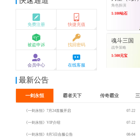
快速通道
角色扮演
1:100钻石
免费注册
快捷充值
进入游戏
魂斗三国
被盗申诉
找回密码
战争策略
1:500元宝
会员中心
在线客服
进入游戏
最新公告
一剑永恒
霸者天下
传奇霸业
三
《一剑永恒》7月24首服开启
07-22
《一剑永恒》VIP介绍
07-22
《一剑永恒》8月5日合服公告
08-04