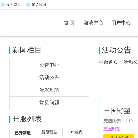
设为首页
加入收藏
首 页
游戏中心
用户中心
新闻栏目
活动公告
平台首页
>
活动
公告中心
活动公告
游戏攻略
常见问题
三国野望
开服列表
充值比例：
1:10
三国野望
新服预告
H5游戏
已开新服