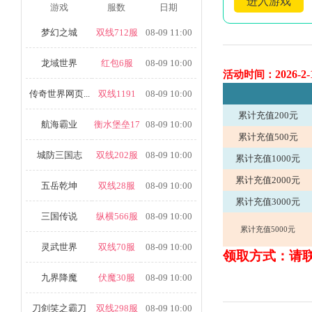
进入游戏
游戏
服数
日期
梦幻之城
双线712服
08-09 11:00
龙域世界
红包6服
08-09 10:00
2026-2-
活动时间：
传奇世界网页...
双线1191
08-09 10:00
累计充值
200元
航海霸业
衡水堡垒17
08-09 10:00
累计充值
500元
城防三国志
双线202服
08-09 10:00
累计充值
1000元
累计充值
2000元
五岳乾坤
双线28服
08-09 10:00
累计充值
3000元
三国传说
纵横566服
08-09 10:00
累计充值
5000元
灵武世界
双线70服
08-09 10:00
领取方式：请
九界降魔
伏魔30服
08-09 10:00
刀剑笑之霸刀
双线298服
08-09 10:00