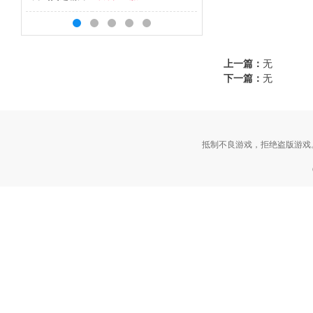
上一篇：
无
下一篇：
无
抵制不良游戏，拒绝盗版游戏