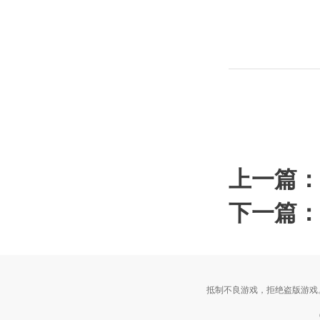
上一篇：
下一篇：
抵制不良游戏，拒绝盗版游戏