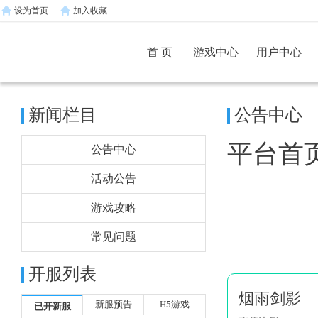
设为首页
加入收藏
首 页
游戏中心
用户中心
新闻栏目
公告中心
平台首
公告中心
活动公告
游戏攻略
常见问题
开服列表
烟雨剑影
新服预告
H5游戏
已开新服