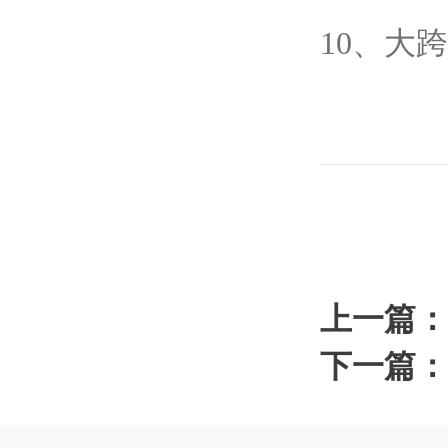
10、大
上一篇：
下一篇：