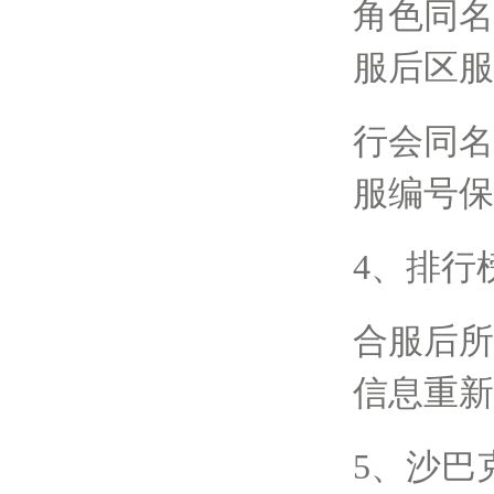
角色同名
服后区服
行会同名
服编号保
4、排行
合服后所
信息重新
5、沙巴