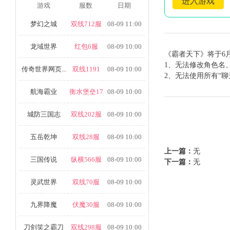
进入游戏
游戏
服数
日期
梦幻之城
双线712服
08-09 11:00
龙域世界
红包6服
08-09 10:00
《霸者天下》将于6月
1、无法修改角色名
传奇世界网页...
双线1191
08-09 10:00
2、无法使用所有“聊
航海霸业
衡水堡垒17
08-09 10:00
城防三国志
双线202服
08-09 10:00
五岳乾坤
双线28服
08-09 10:00
上一篇：
无
三国传说
纵横566服
08-09 10:00
下一篇：
无
灵武世界
双线70服
08-09 10:00
九界降魔
伏魔30服
08-09 10:00
刀剑笑之霸刀
双线298服
08-09 10:00